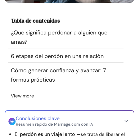
Recursos
Tabla de contenidos
Comunidad
¿Qué significa perdonar a alguien que
Encuentra un terapeuta
amas?
6 etapas del perdón en una relación
Idioma
ES
Cómo generar confianza y avanzar: 7
formas prácticas
Sobre nosotros
Contáctanos
Escríbenos
Publicidad con
nosotros
View more
© Copyright 2026. Todos los derechos reservados.
Conclusiones clave
Resumen rápido de Marriage.com con IA
El perdón es un viaje lento
—se trata de liberar el