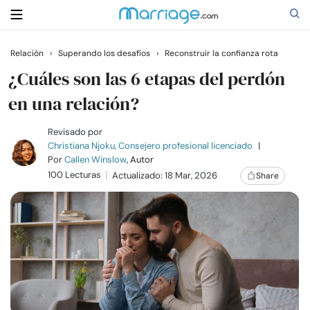
Relación
›
Superando los desafíos
›
Reconstruir la confianza rota
Buscar
¿Cuáles son las 6 etapas del perdón
en una relación?
Casarse
Revisado por
Christiana Njoku, Consejero profesional licenciado
|
Por
Callen Winslow
, Autor
Relaciones
100 Lecturas
Actualizado: 18 Mar, 2026
Share
Familia
Ayuda
Cursos