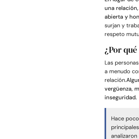
una relación
abierta y ho
surjan y trab
respeto mutu
¿Por qué 
Las personas 
a menudo con
relación.
Algun
vergüenza, m
inseguridad.
Hace poco
principale
analizaron