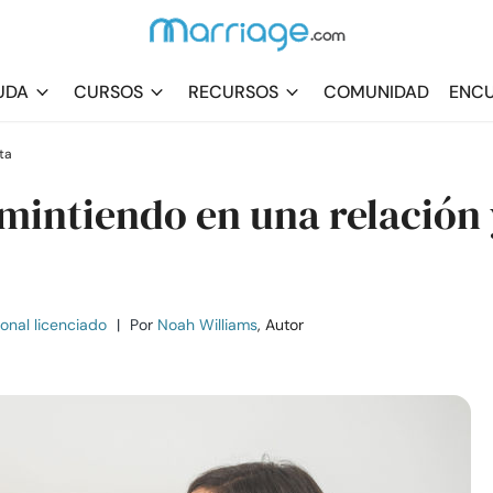
UDA
CURSOS
RECURSOS
COMUNIDAD
ENCU
ta
 mintiendo en una relación
ional licenciado
|
Por
Noah Williams
, Autor