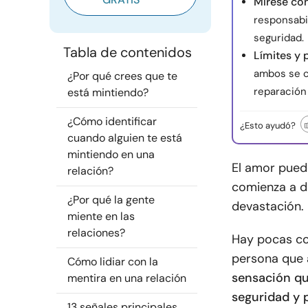
Mírese con
responsabil
seguridad.
Tabla de contenidos
Límites y 
ambos se 
¿Por qué crees que te
reparación
está mintiendo?
¿Cómo identificar
¿Esto ayudó?
cuando alguien te está
mintiendo en una
El amor pued
relación?
comienza a d
¿Por qué la gente
devastación.
miente en las
relaciones?
Hay pocas co
persona que 
Cómo lidiar con la
sensación qu
mentira en una relación
seguridad y 
13 señales principales