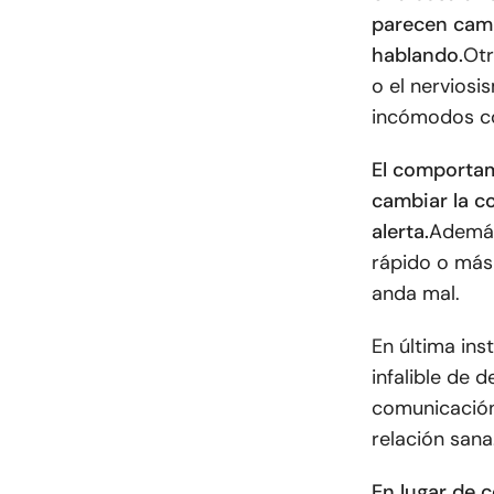
parecen camb
hablando.
Otr
o el nerviosi
incómodos co
El comportam
cambiar la c
alerta.
Además
rápido o más 
anda mal.
En última ins
infalible de 
comunicación
relación sana
En lugar de c