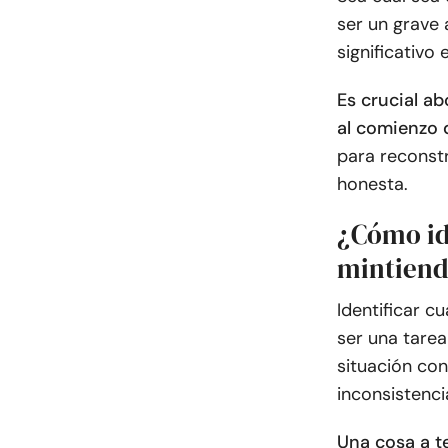
ser un grave
significativo 
Es crucial a
al comienzo d
para reconstr
honesta.
¿Cómo ide
mintiend
Identificar c
ser una tarea
situación co
inconsistenc
Una cosa a t