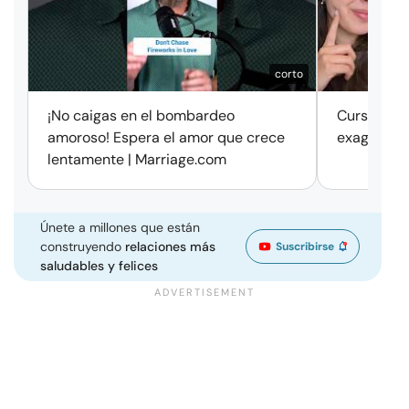
corto
¡No caigas en el bombardeo
Cursos de 
amoroso! Espera el amor que crece
exageració
lentamente | Marriage.com
Únete a millones que están
construyendo
relaciones más
Suscribirse
saludables y felices