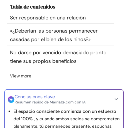
Recursos
Tabla de contenidos
Ser responsable en una relación
Comunidad
«¿Deberían las personas permanecer
Encuentra un terapeuta
casadas por el bien de los niños?»
No darse por vencido demasiado pronto
Idioma
ES
tiene sus propios beneficios
View more
Sobre nosotros
Contáctanos
Escríbenos
Publicidad con
nosotros
© Copyright 2026. Todos los derechos reservados.
Conclusiones clave
Resumen rápido de Marriage.com con IA
El espacio consciente comienza con un esfuerzo
del 100%
, y cuando ambos socios se comprometen
plenamente, tú permaneces presente, escuchas