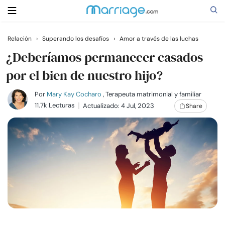
Relación
›
Superando los desafíos
›
Amor a través de las luchas
Buscar
¿Deberíamos permanecer casados
por el bien de nuestro hijo?
Casarse
Por
Mary Kay Cocharo
, Terapeuta matrimonial y familiar
11.7k Lecturas
Actualizado: 4 Jul, 2023
Share
Relaciones
Familia
Ayuda
Cursos