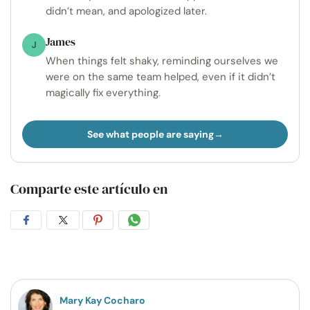
didn’t mean, and apologized later.
James
J
When things felt shaky, reminding ourselves we
were on the same team helped, even if it didn’t
magically fix everything.
See what people are saying
Comparte este artículo en
Compartir
Compartir
Compartir
Compartir
en
en
en
por
Facebook
Twitter
Pinterest
WhatsApp
Mary Kay Cocharo