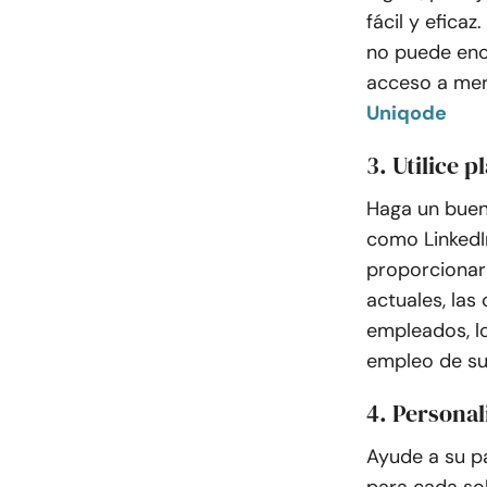
fácil y efica
no puede enco
acceso a mer
Uniqode
3. Utilice 
Haga un buen
como LinkedIn
proporcionar 
actuales, las
empleados, l
empleo de su
4. Personal
Ayude a su pa