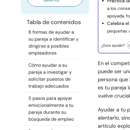
Practica l
a los conse
apoyada, f
Tabla de contenidos
Celebra el
pequeñas vi
8 formas de ayudar a
su pareja a identificar y
dirigirse a posibles
¿Esto ayudó?
empleadores
En el compet
Cómo ayudar a su
puede ser un
pareja a investigar y
solicitar puestos de
persona que 
trabajo adecuados
es tu pareja l
vuelve crucia
5 pasos para apoyar
emocionalmente a tu
Ayudar a tu 
pareja durante su
alentarlo, si
búsqueda de empleo
artículo expl