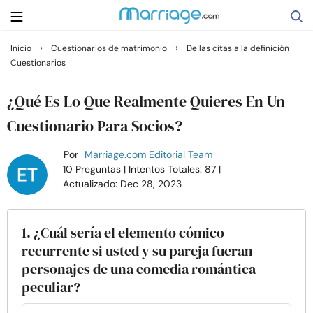
›
›
Inicio
Cuestionarios de matrimonio
De las citas a la definición
Cuestionarios
Buscar
¿Qué Es Lo Que Realmente Quieres En Un
Casarse
Cuestionario Para Socios?
Por
Marriage.com Editorial Team
Relaciones
10 Preguntas
| Intentos Totales: 87
|
Actualizado: Dec 28, 2023
Familia
1. ¿Cuál sería el elemento cómico
Ayuda
recurrente si usted y su pareja fueran
personajes de una comedia romántica
Cursos
peculiar?