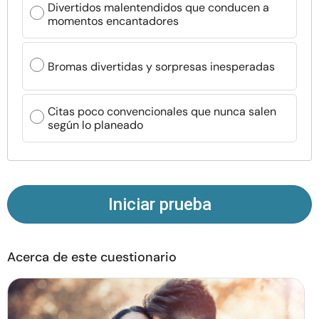
Divertidos malentendidos que conducen a
Recursos
momentos encantadores
Comunidad
Bromas divertidas y sorpresas inesperadas
Encuentra un terapeuta
Citas poco convencionales que nunca salen
según lo planeado
Idioma
ES
Sobre nosotros
Contáctanos
Escríbenos
Publicidad con
Iniciar prueba
nosotros
© Copyright 2026. Todos los derechos reservados.
Acerca de este cuestionario