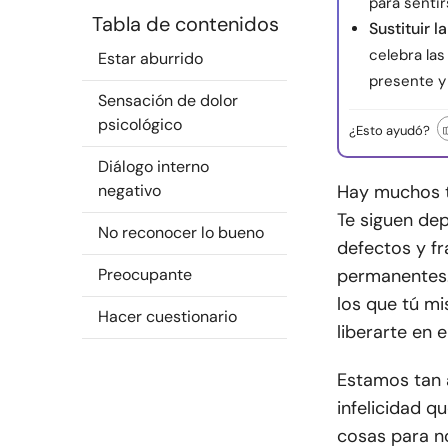
para sentir
Tabla de contenidos
Sustituir l
celebra la
Estar aburrido
presente y 
Sensación de dolor
psicológico
¿Esto ayudó?
Diálogo interno
negativo
Hay muchos ti
Te siguen de
No reconocer lo bueno
defectos y f
Preocupante
permanentes. 
los que tú mi
Hacer cuestionario
liberarte en 
Estamos tan 
infelicidad 
cosas para n