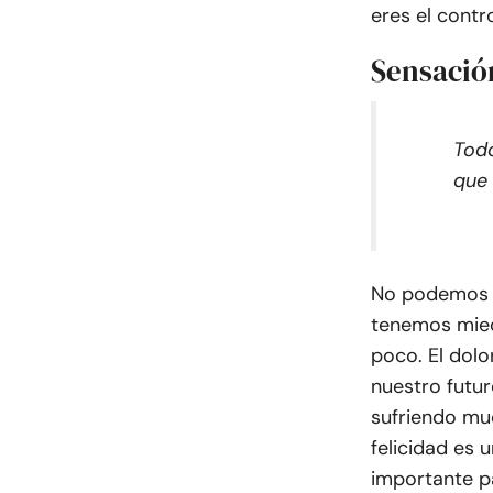
eres el cont
Sensació
Todo
que
No podemos o
tenemos mied
poco. El dolo
nuestro futuro
sufriendo mu
felicidad es 
importante pa