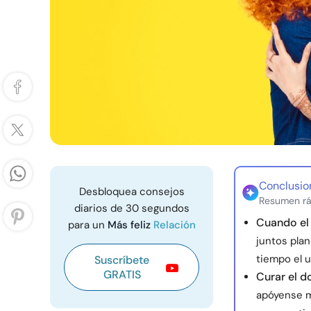
Conclusio
Desbloquea consejos
Resumen rá
diarios de 30 segundos
Cuando el 
para un
Más feliz
Relación
juntos pla
tiempo el u
Suscríbete
GRATIS
Curar el d
apóyense m