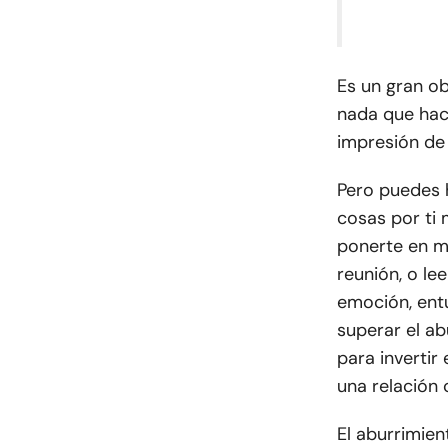
Es un gran ob
nada que hace
impresión de 
Pero puedes h
cosas por ti 
ponerte en ma
reunión, o le
emoción, ent
superar el ab
para invertir
una relación
El aburrimie