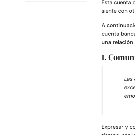
Esta cuenta 
siente con o
A continuac
cuenta banca
una relación
1. Comun
Las 
exce
emoc
Expresar y c