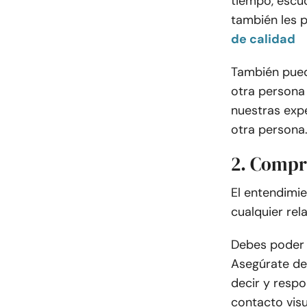
tiempo, escuc
también les p
de calidad
También pued
otra persona
nuestras exp
otra persona
2. Compr
El entendimi
cualquier rel
Debes poder 
Asegúrate de
decir y resp
contacto visu