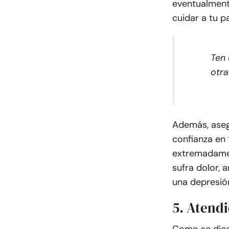
eventualment
cuidar a tu p
Ten 
otra
Además, aseg
confianza en 
extremadamen
sufra dolor, 
una depresió
5. Atend
Como se dice