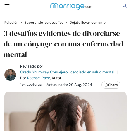
Relación
›
Superando los desafíos
›
Déjate llevar con amor
Buscar
3 desafíos evidentes de divorciarse
de un cónyuge con una enfermedad
mental
Casarse
Revisado por
Relaciones
Grady Shumway, Consejero licenciado en salud mental
|
Por
Rachael Pace
, Autor
19k Lecturas
Actualizado: 29 Aug, 2024
Share
Familia
Ayuda
Cursos