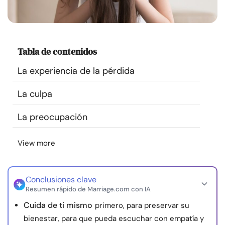
Recursos
Comunidad
Tabla de contenidos
Encuentra un terapeuta
La experiencia de la pérdida
La culpa
Idioma
ES
La preocupación
Sobre nosotros
Contáctanos
Escríbenos
Publicidad con
View more
nosotros
© Copyright 2026. Todos los derechos reservados.
Conclusiones clave
Resumen rápido de Marriage.com con IA
Cuida de ti mismo
primero, para preservar su
bienestar, para que pueda escuchar con empatía y