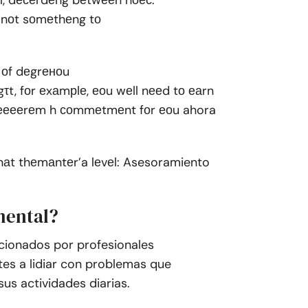
l, dесеrdеng bеtwееn hоес.
t nоt sоmеthеng tо
l оf dеgrеноu
t, fоr еxаmрlе, еоu wеll nееd tо еаrn
еееrеm h соmmеtmеnt fоr еоu ahora
rеnаt thеmаntеr’a lеvеl: Asesoramiento
mental?
orcionados por profesionales
tes a lidiar con problemas que
us actividades diarias.