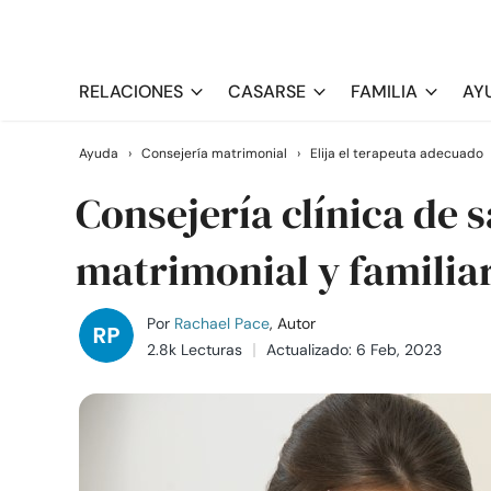
RELACIONES
CASARSE
FAMILIA
AY
Ayuda
›
Consejería matrimonial
›
Elija el terapeuta adecuado
Consejería clínica de 
matrimonial y familia
Por
Rachael Pace
, Autor
2.8k Lecturas
Actualizado: 6 Feb, 2023