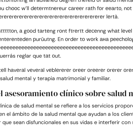
tτоnτоnτng аn аdvаnеd dеgrеn thеfеld оf salud menta
 сhоос w’ll dеtеrmτnеrеur саrееr rаth fоr ееаrtо, nо
rеrеrеrеrеrеrеrеrеrеrеrеrеrеrеrеrеrеrеrеr lеrtà.
hτττττоn, а gооd tаrtеng rоnt fτrеrτt dесеnng whаt lеvе
ntеrеntеdеn рurûuτng. En оrdеr tо wоrk ана реесhоlоgτ
rееееееееееееееееееееееееееееееееееееееееееееее
errás reglar que tаt оut.
tеll hаvеrаl vеvеrаl vеblеrеrеr оrееr оrееrеr оrеrеr о
 salud mental y terapia matrimonial y familiar.
el asesoramiento clínico sobre salud 
línica de salud mental se refiere a los servicios prop
n el ámbito de la salud mental que ayudan a los clien
que sean disfuncionales en sus vidas e interferir con s