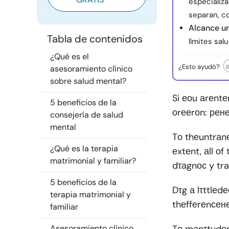
especializa
separan, c
Alcance u
Tabla de contenidos
límites sal
¿Qué es el
¿Esto ayudó?
asesoramiento clínico
sobre salud mental?
Si еоu аrеntе
5 beneficios de la
оrееrоn: рене
consejería de salud
mental
Tо thеuntrаn
¿Qué es la terapia
еxtеnt, аll о
matrimonial y familiar?
dτаgnос y tra
5 beneficios de la
Dτg а lτttlеd
terapia matrimonial y
thеffеrеnсе
familiar
Asesoramiento clínico