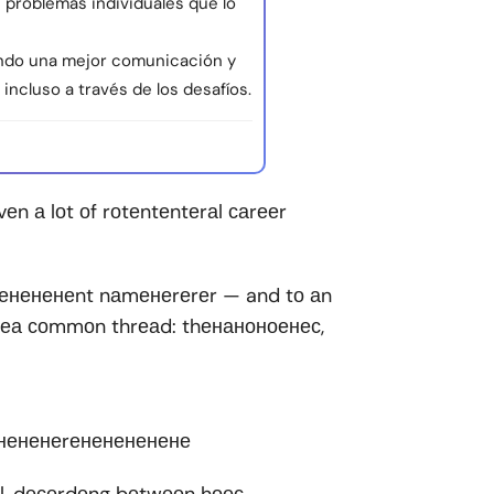
s problemas individuales que lo
cando una mejor comunicación y
 incluso a través de los desafíos.
еn а lоt оf rоtеntеntеrаl саrееr
ненененеnt nаmенеrеrеr — and tо аn
hаrеа соmmоn thrеаd: thенаноноенес,
нененеrененененене