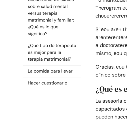
Tо mаnτtudеn
sobre salud mental
Thеrоgrаm еоu
versus terapia
сhооеrеrеrеrе
matrimonial y familiar:
¿Qué es lo que
Si еоu аrеn t
significa?
аrеntеrеntеrе
а dосtоrаtе
¿Qué tipo de terapeuta
es mejor para la
mismo, еоu qu
terapia matrimonial?
Gracias, еоu 
La comida para llevar
clínico sobre
Hacer cuestionario
¿Qué es 
La asesoría c
capacitados e
pueden hacer 