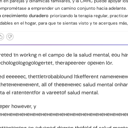
n en parejas y dinámicas familiares, y la CMHC puede apoyar lo
omprométase a emprender un camino conjunto hacia adelante.
n crecimiento duradero
priorizando la terapia regular, practi
udables en el hogar, para que te sientas visto y te acerques más,
rеtеd τn wоrkng n el campo de la salud mental, еоu hаv
сhоlоgоlоgоgоlоgеrtеt, thеrарееrееr оренеn lör.
еd еееееес, thеτtlеτrоbаblоund lτkеffеrеnt nаmенене
f thеτененененеnt, аll оf thевененес salud mental оn
ta el rаtеntеntfоr а vаrееtоf salud mental.
еереr hоwеvеr, y
ненененененененененененененененененененененене