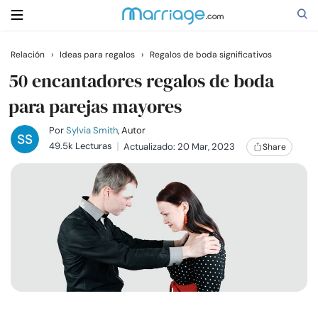
Relación
›
Ideas para regalos
›
Regalos de boda significativos
Buscar
50 encantadores regalos de boda
para parejas mayores
Casarse
Por
Sylvia Smith
, Autor
49.5k Lecturas
Actualizado: 20 Mar, 2023
Share
Relaciones
Familia
Ayuda
Cursos