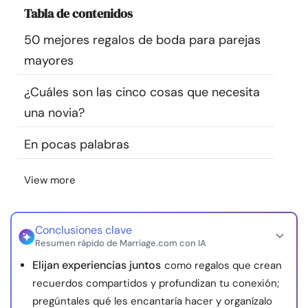
Tabla de contenidos
Recursos
50 mejores regalos de boda para parejas
Comunidad
mayores
Encuentra un terapeuta
¿Cuáles son las cinco cosas que necesita
una novia?
Idioma
ES
En pocas palabras
View more
Sobre nosotros
Contáctanos
Escríbenos
Publicidad con
nosotros
© Copyright 2026. Todos los derechos reservados.
Conclusiones clave
Resumen rápido de Marriage.com con IA
Elijan experiencias juntos
como regalos que crean
recuerdos compartidos y profundizan tu conexión;
pregúntales qué les encantaría hacer y organízalo