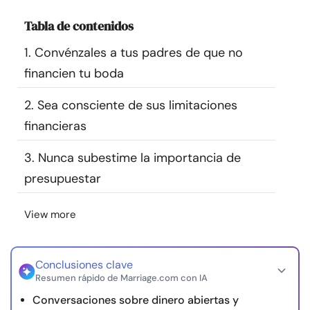
Recursos
Tabla de contenidos
1. Convénzales a tus padres de que no
Comunidad
financien tu boda
Encuentra un terapeuta
2. Sea consciente de sus limitaciones
financieras
Idioma
ES
3. Nunca subestime la importancia de
presupuestar
Sobre nosotros
Contáctanos
Escríbenos
Publicidad con
nosotros
View more
© Copyright 2026. Todos los derechos reservados.
Conclusiones clave
Resumen rápido de Marriage.com con IA
Conversaciones sobre dinero abiertas y