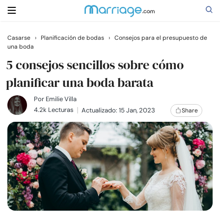
Casarse
›
Planificación de bodas
›
Consejos para el presupuesto de
una boda
Buscar
5 consejos sencillos sobre cómo
planificar una boda barata
Casarse
Por
Emilie Villa
4.2k Lecturas
Actualizado: 15 Jan, 2023
Share
Relaciones
Familia
Ayuda
Cursos