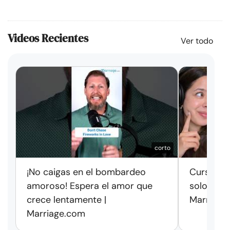
Videos Recientes
Ver todo
corto
¡No caigas en el bombardeo
Cursos de
amoroso! Espera el amor que
solo exag
crece lentamente |
Marriage
Marriage.com