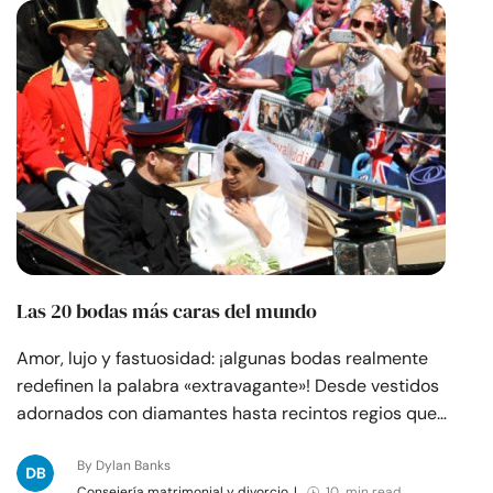
Recursos
Comunidad
Encuentra un terapeuta
Idioma
ES
Sobre nosotros
Contáctanos
Escríbenos
Publicidad con
Las 20 bodas más caras del mundo
nosotros
Amor, lujo y fastuosidad: ¡algunas bodas realmente
© Copyright 2026. Todos los derechos reservados.
redefinen la palabra «extravagante»! Desde vestidos
adornados con diamantes hasta recintos regios que…
By Dylan Banks
Consejería matrimonial y divorcio
|
10 min read