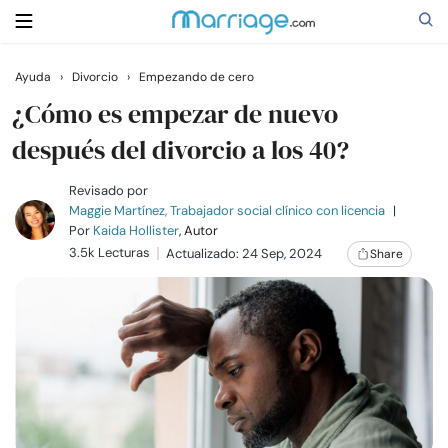
Ayuda
›
Divorcio
›
Empezando de cero
Buscar
¿Cómo es empezar de nuevo
después del divorcio a los 40?
Casarse
Revisado por
Maggie Martínez, Trabajador social clínico con licencia
|
Por
Kaida Hollister
, Autor
Relaciones
3.5k Lecturas
Actualizado: 24 Sep, 2024
Share
Familia
Ayuda
Cursos