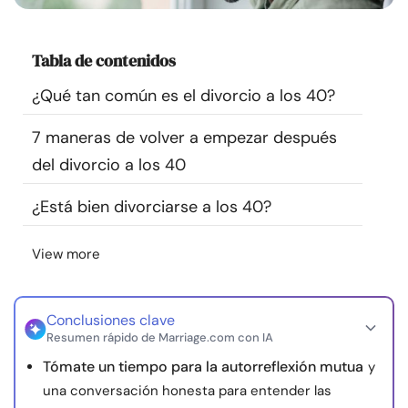
Recursos
Tabla de contenidos
Comunidad
¿Qué tan común es el divorcio a los 40?
Encuentra un terapeuta
7 maneras de volver a empezar después
del divorcio a los 40
Idioma
ES
¿Está bien divorciarse a los 40?
Sobre nosotros
Contáctanos
Escríbenos
Publicidad con
View more
nosotros
© Copyright 2026. Todos los derechos reservados.
Conclusiones clave
Resumen rápido de Marriage.com con IA
Tómate un tiempo para la autorreflexión mutua
y
una conversación honesta para entender las