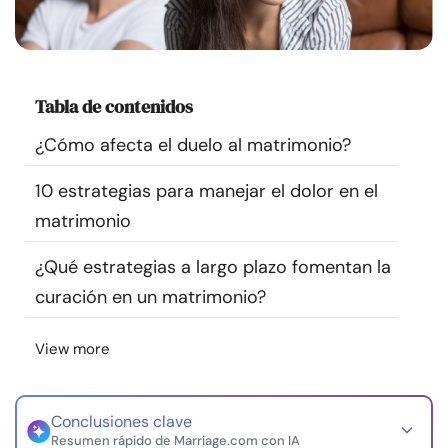
Recursos
Comunidad
Tabla de contenidos
Encuentra un terapeuta
¿Cómo afecta el duelo al matrimonio?
10 estrategias para manejar el dolor en el
Idioma
ES
matrimonio
¿Qué estrategias a largo plazo fomentan la
Sobre nosotros
Contáctanos
Escríbenos
Publicidad con
curación en un matrimonio?
nosotros
© Copyright 2026. Todos los derechos reservados.
View more
Conclusiones clave
Resumen rápido de Marriage.com con IA