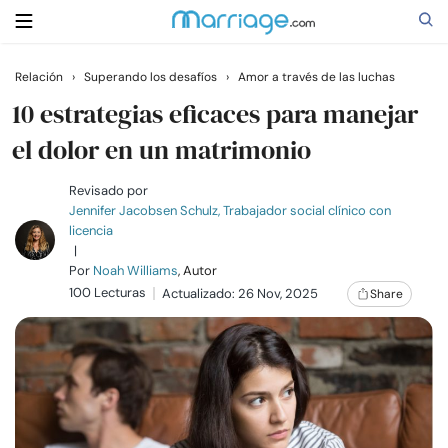
Relación
›
Superando los desafíos
›
Amor a través de las luchas
Buscar
10 estrategias eficaces para manejar
el dolor en un matrimonio
Casarse
Revisado por
Jennifer Jacobsen Schulz, Trabajador social clínico con
licencia
Relaciones
|
Por
Noah Williams
, Autor
100 Lecturas
Familia
Actualizado: 26 Nov, 2025
Share
Ayuda
Cursos