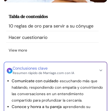
Recursos
Tabla de contenidos
Comunidad
10 reglas de oro para servir a su cónyuge
Encuentra un terapeuta
Hacer cuestionario
Idioma
ES
View more
Sobre nosotros
Contáctanos
Escríbenos
Publicidad con
Conclusiones clave
Resumen rápido de Marriage.com con IA
nosotros
Comunícate con cuidado
escuchando más que
© Copyright 2026. Todos los derechos reservados.
hablando, respondiendo con empatía y convirtiendo
las conversaciones en un entendimiento
compartido para profundizar la cercanía.
Conoce y honra a tu pareja
aprendiendo su