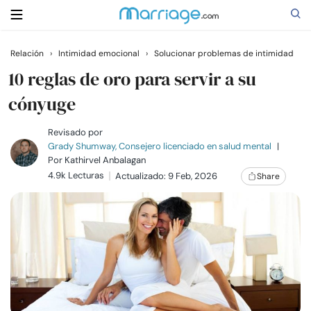
Relación
›
Intimidad emocional
›
Solucionar problemas de intimidad
Buscar
10 reglas de oro para servir a su
cónyuge
Casarse
Revisado por
Grady Shumway, Consejero licenciado en salud mental
|
Por
Kathirvel Anbalagan
Relaciones
4.9k Lecturas
Actualizado: 9 Feb, 2026
Share
Familia
Ayuda
Cursos