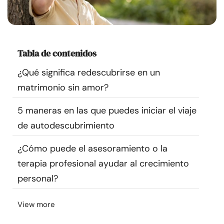
Recursos
Comunidad
Tabla de contenidos
Encuentra un terapeuta
¿Qué significa redescubrirse en un
matrimonio sin amor?
Idioma
ES
5 maneras en las que puedes iniciar el viaje
de autodescubrimiento
Sobre nosotros
Contáctanos
Escríbenos
Publicidad con
¿Cómo puede el asesoramiento o la
nosotros
terapia profesional ayudar al crecimiento
© Copyright 2026. Todos los derechos reservados.
personal?
View more