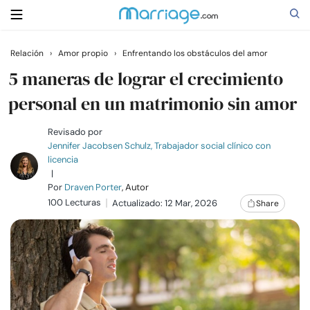
Relación
›
Amor propio
›
Enfrentando los obstáculos del amor
Buscar
5 maneras de lograr el crecimiento
personal en un matrimonio sin amor
Casarse
Revisado por
Jennifer Jacobsen Schulz, Trabajador social clínico con
licencia
Relaciones
|
Por
Draven Porter
, Autor
100 Lecturas
Familia
Actualizado: 12 Mar, 2026
Share
Ayuda
Cursos