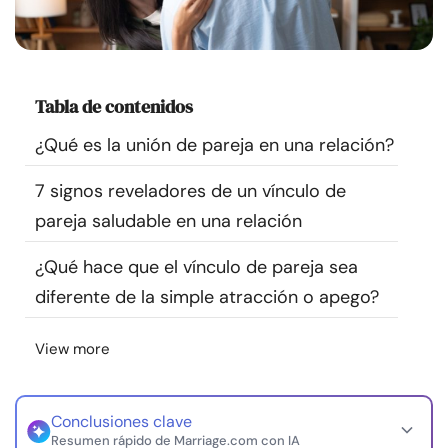
Recursos
Comunidad
Tabla de contenidos
Encuentra un terapeuta
¿Qué es la unión de pareja en una relación?
7 signos reveladores de un vínculo de
Idioma
ES
pareja saludable en una relación
¿Qué hace que el vínculo de pareja sea
Sobre nosotros
Contáctanos
Escríbenos
Publicidad con
diferente de la simple atracción o apego?
nosotros
© Copyright 2026. Todos los derechos reservados.
View more
Conclusiones clave
Resumen rápido de Marriage.com con IA