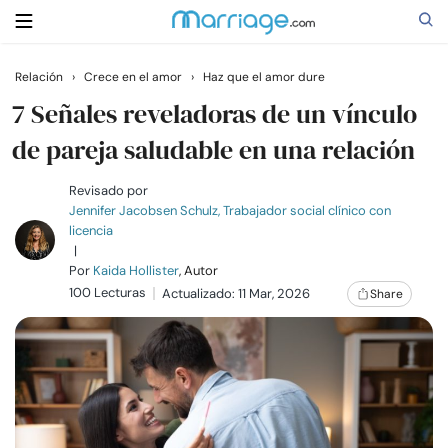
Relación
›
Crece en el amor
›
Haz que el amor dure
Buscar
7 Señales reveladoras de un vínculo
de pareja saludable en una relación
Casarse
Revisado por
Jennifer Jacobsen Schulz, Trabajador social clínico con
licencia
Relaciones
|
Por
Kaida Hollister
, Autor
100 Lecturas
Familia
Actualizado: 11 Mar, 2026
Share
Ayuda
Cursos