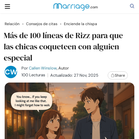
Relación
›
Consejos de citas
›
Enciende la chispa
Buscar
Más de 100 líneas de Rizz para que
las chicas coqueteen con alguien
especial
Casarse
Por
Callen Winslow
, Autor
Relaciones
100 Lecturas
Actualizado: 27 Nov, 2025
Share
Familia
Ayuda
Cursos