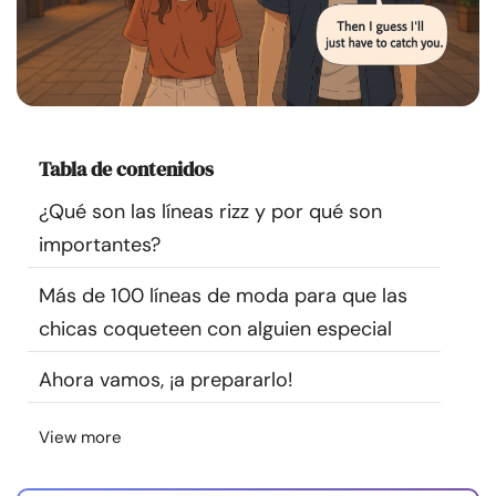
Recursos
Comunidad
Encuentra un terapeuta
Tabla de contenidos
¿Qué son las líneas rizz y por qué son
Idioma
ES
importantes?
Más de 100 líneas de moda para que las
Sobre nosotros
Contáctanos
Escríbenos
Publicidad con
chicas coqueteen con alguien especial
nosotros
© Copyright 2026. Todos los derechos reservados.
Ahora vamos, ¡a prepararlo!
View more