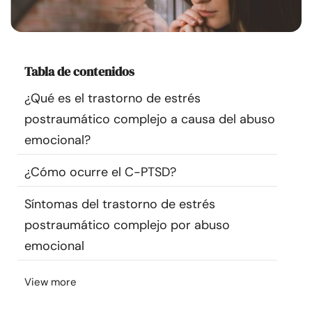
Recursos
Comunidad
Tabla de contenidos
Encuentra un terapeuta
¿Qué es el trastorno de estrés
postraumático complejo a causa del abuso
Idioma
ES
emocional?
¿Cómo ocurre el C-PTSD?
Sobre nosotros
Contáctanos
Escríbenos
Publicidad con
Síntomas del trastorno de estrés
nosotros
postraumático complejo por abuso
© Copyright 2026. Todos los derechos reservados.
emocional
View more