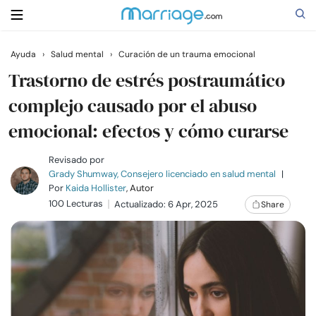
Ayuda
›
Salud mental
›
Curación de un trauma emocional
Buscar
Trastorno de estrés postraumático
complejo causado por el abuso
emocional: efectos y cómo curarse
Casarse
Revisado por
Relaciones
Grady Shumway, Consejero licenciado en salud mental
|
Por
Kaida Hollister
, Autor
100 Lecturas
Actualizado: 6 Apr, 2025
Share
Familia
Ayuda
Cursos