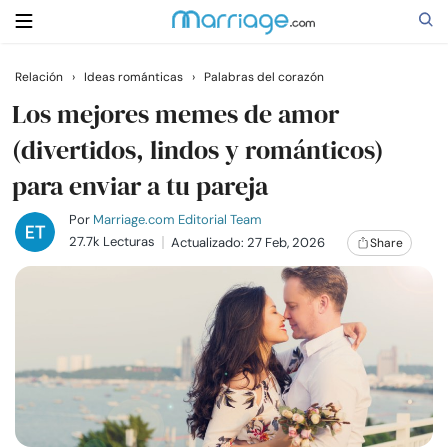
Relación
›
Ideas románticas
›
Palabras del corazón
Buscar
Los mejores memes de amor
(divertidos, lindos y románticos)
para enviar a tu pareja
Casarse
Por
Marriage.com Editorial Team
Relaciones
27.7k Lecturas
Actualizado: 27 Feb, 2026
Share
Familia
Ayuda
Cursos