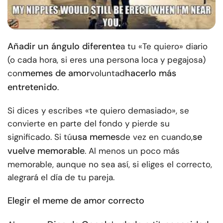
Añadir un ángulo diferente
a tu «Te quiero» diario
(o cada hora, si eres una persona loca y pegajosa)
memes de amor
hacerlo más
con
voluntad
entretenido
.
Si dices y escribes «te quiero demasiado», se
convierte en parte del fondo y pierde su
usa memes
se
significado. Si tú
de vez en cuando,
vuelve memorable
. Al menos un poco más
memorable, aunque no sea así, si eliges el correcto,
alegrará el día de tu pareja.
Elegir el meme de amor correcto