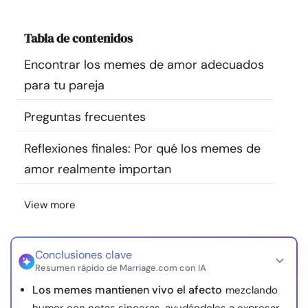
Recursos
Tabla de contenidos
Comunidad
Encontrar los memes de amor adecuados
para tu pareja
Encuentra un terapeuta
Preguntas frecuentes
Idioma
ES
Reflexiones finales: Por qué los memes de
amor realmente importan
Sobre nosotros
Contáctanos
Escríbenos
Publicidad con
View more
nosotros
© Copyright 2026. Todos los derechos reservados.
Conclusiones clave
Resumen rápido de Marriage.com con IA
Los memes mantienen vivo el afecto
mezclando