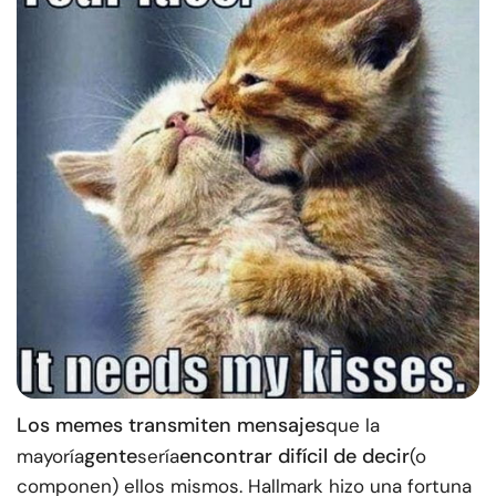
Los memes transmiten mensajes
que la
gente
encontrar difícil de decir
mayoría
sería
(o
componen) ellos mismos. Hallmark hizo una fortuna