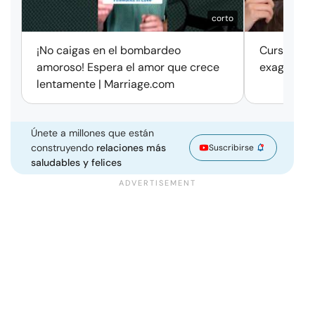
corto
¡No caigas en el bombardeo
Cursos de 
amoroso! Espera el amor que crece
exageració
lentamente | Marriage.com
Únete a millones que están
construyendo
relaciones más
Suscribirse
saludables y felices