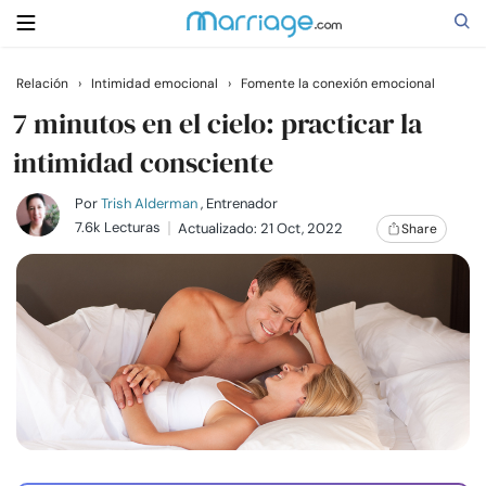
Relación
›
Intimidad emocional
›
Fomente la conexión emocional
Buscar
7 minutos en el cielo: practicar la
intimidad consciente
Casarse
Por
Trish Alderman
, Entrenador
7.6k Lecturas
Actualizado: 21 Oct, 2022
Share
Relaciones
Familia
Ayuda
Cursos