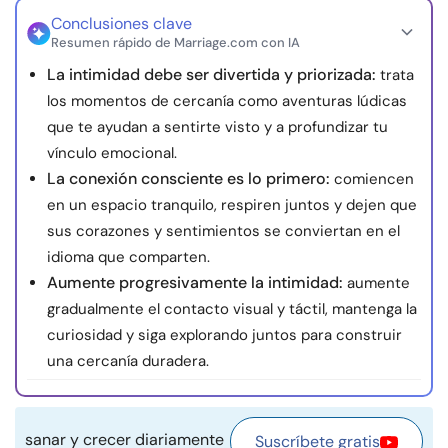
Recursos
Conclusiones clave
Resumen rápido de Marriage.com con IA
La intimidad debe ser divertida y priorizada:
trata
Comunidad
los momentos de cercanía como aventuras lúdicas
que te ayudan a sentirte visto y a profundizar tu
Encuentra un terapeuta
vínculo emocional.
La conexión consciente es lo primero:
comiencen
Idioma
ES
en un espacio tranquilo, respiren juntos y dejen que
sus corazones y sentimientos se conviertan en el
idioma que comparten.
Sobre nosotros
Contáctanos
Escríbenos
Publicidad con
Aumente progresivamente la intimidad:
aumente
nosotros
gradualmente el contacto visual y táctil, mantenga la
© Copyright 2026. Todos los derechos reservados.
curiosidad y siga explorando juntos para construir
una cercanía duradera.
sanar y crecer diariamente
Suscríbete gratis