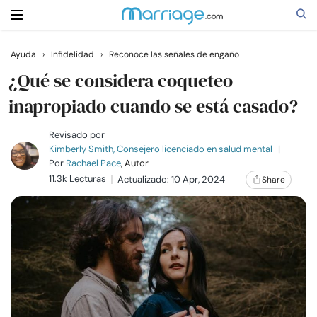
Ayuda
›
Infidelidad
›
Reconoce las señales de engaño
Buscar
¿Qué se considera coqueteo
inapropiado cuando se está casado?
Casarse
Revisado por
Kimberly Smith, Consejero licenciado en salud mental
|
Por
Rachael Pace
, Autor
Relaciones
11.3k Lecturas
Actualizado: 10 Apr, 2024
Share
Familia
Ayuda
Cursos