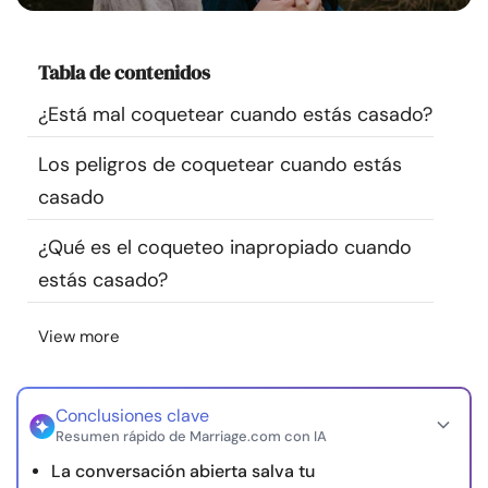
Recursos
Tabla de contenidos
Comunidad
¿Está mal coquetear cuando estás casado?
Encuentra un terapeuta
Los peligros de coquetear cuando estás
casado
Idioma
ES
¿Qué es el coqueteo inapropiado cuando
estás casado?
Sobre nosotros
Contáctanos
Escríbenos
Publicidad con
nosotros
View more
© Copyright 2026. Todos los derechos reservados.
Conclusiones clave
Resumen rápido de Marriage.com con IA
La conversación abierta salva tu