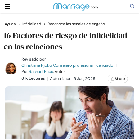
Ayuda
›
Infidelidad
›
Reconoce las señales de engaño
Buscar
16 Factores de riesgo de infidelidad
en las relaciones
Casarse
Revisado por
Christiana Njoku, Consejero profesional licenciado
|
Por
Rachael Pace
, Autor
Relaciones
6.1k Lecturas
Actualizado: 6 Jan, 2026
Share
Familia
Ayuda
Cursos