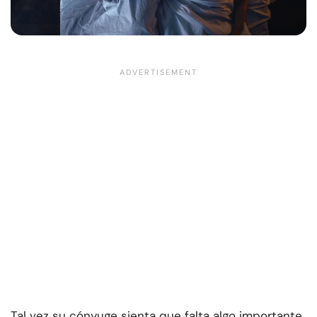
Tal vez su cónyuge sienta que falta algo importante