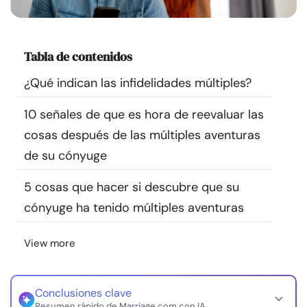
Recursos
Comunidad
Tabla de contenidos
¿Qué indican las infidelidades múltiples?
Encuentra un terapeuta
10 señales de que es hora de reevaluar las
Idioma
ES
cosas después de las múltiples aventuras
de su cónyuge
5 cosas que hacer si descubre que su
Sobre nosotros
Contáctanos
Escríbenos
Publicidad con
nosotros
cónyuge ha tenido múltiples aventuras
© Copyright 2026. Todos los derechos reservados.
View more
Conclusiones clave
Resumen rápido de Marriage.com con IA