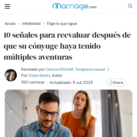
Ayuda
›
Infidelidad
›
Elige lo que sigue
Buscar
10 señales para reevaluar después de
que su cónyuge haya tenido
múltiples aventuras
Casarse
Revisado por
Danica Mitchell, Terapeuta sexual
|
Relaciones
Por
Dylan Banks
, Autor
100 Lecturas
Actualizado: 8 Jul, 2025
Share
Familia
Ayuda
Cursos