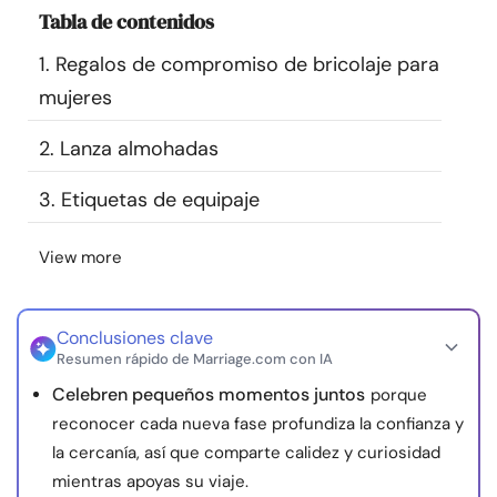
Tabla de contenidos
Recursos
1. Regalos de compromiso de bricolaje para
Comunidad
mujeres
Encuentra un terapeuta
2. Lanza almohadas
3. Etiquetas de equipaje
Idioma
ES
View more
Sobre nosotros
Contáctanos
Escríbenos
Publicidad con
nosotros
Conclusiones clave
Resumen rápido de Marriage.com con IA
© Copyright 2026. Todos los derechos reservados.
Celebren pequeños momentos juntos
porque
reconocer cada nueva fase profundiza la confianza y
la cercanía, así que comparte calidez y curiosidad
mientras apoyas su viaje.