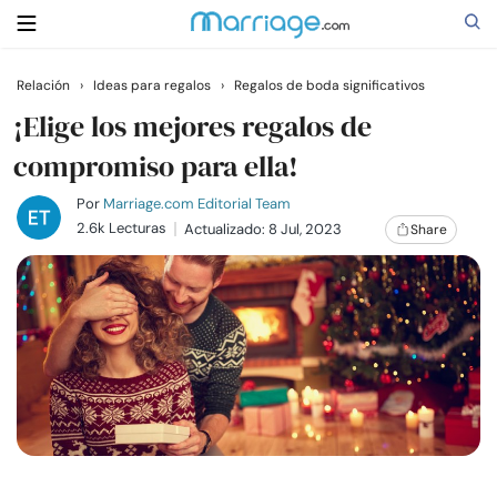
Relación
›
Ideas para regalos
›
Regalos de boda significativos
Buscar
¡Elige los mejores regalos de
compromiso para ella!
Casarse
Por
Marriage.com Editorial Team
2.6k Lecturas
Actualizado: 8 Jul, 2023
Share
Relaciones
Familia
Ayuda
Cursos