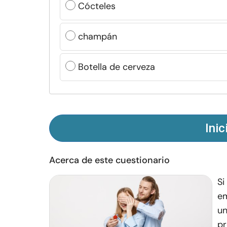
Cócteles
champán
Botella de cerveza
Inic
Acerca de este cuestionario
Si
em
un
pr