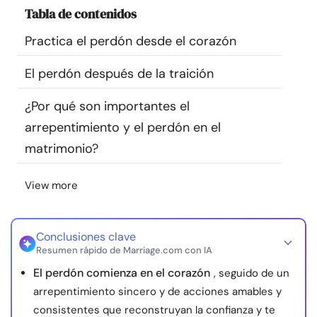
Tabla de contenidos
Recursos
Practica el perdón desde el corazón
Comunidad
El perdón después de la traición
Encuentra un terapeuta
¿Por qué son importantes el
arrepentimiento y el perdón en el
Idioma
ES
matrimonio?
View more
Sobre nosotros
Contáctanos
Escríbenos
Publicidad con
nosotros
© Copyright 2026. Todos los derechos reservados.
Conclusiones clave
Resumen rápido de Marriage.com con IA
El perdón comienza en el corazón
, seguido de un
arrepentimiento sincero y de acciones amables y
consistentes que reconstruyan la confianza y te