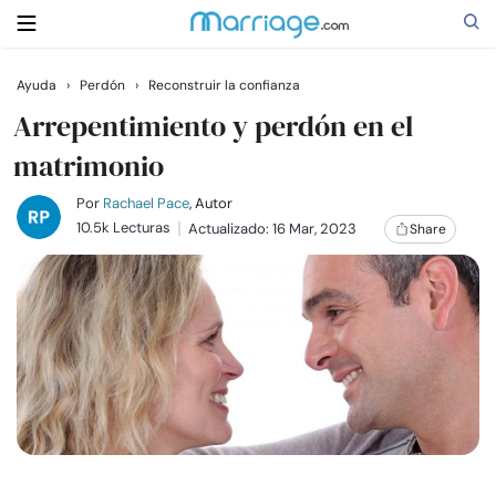
Ayuda
›
Perdón
›
Reconstruir la confianza
Buscar
Arrepentimiento y perdón en el
matrimonio
Casarse
Por
Rachael Pace
, Autor
10.5k Lecturas
Actualizado: 16 Mar, 2023
Share
Relaciones
Familia
Ayuda
Cursos