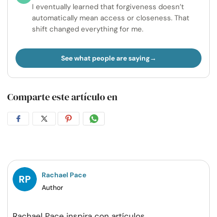
I eventually learned that forgiveness doesn’t
automatically mean access or closeness. That
shift changed everything for me.
See what people are saying
Comparte este artículo en
Compartir
Compartir
Compartir
Compartir
en
en
en
por
Facebook
Twitter
Pinterest
WhatsApp
Rachael Pace
Author
Rachael Pace inspira con artículos