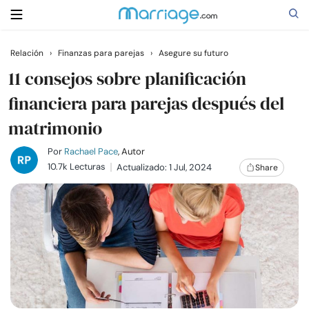
Relación
›
Finanzas para parejas
›
Asegure su futuro
Buscar
11 consejos sobre planificación
financiera para parejas después del
matrimonio
Casarse
Por
Rachael Pace
, Autor
Relaciones
10.7k Lecturas
Actualizado: 1 Jul, 2024
Share
Familia
Ayuda
Cursos