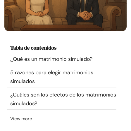
Recursos
Comunidad
Encuentra un terapeuta
Tabla de contenidos
Idioma
ES
¿Qué es un matrimonio simulado?
5 razones para elegir matrimonios
Sobre nosotros
Contáctanos
Escríbenos
Publicidad con
simulados
nosotros
¿Cuáles son los efectos de los matrimonios
© Copyright 2026. Todos los derechos reservados.
simulados?
View more