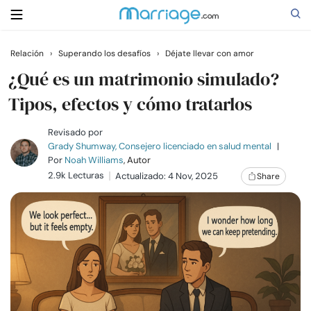
Relación
›
Superando los desafíos
›
Déjate llevar con amor
Buscar
¿Qué es un matrimonio simulado?
Tipos, efectos y cómo tratarlos
Casarse
Revisado por
Grady Shumway, Consejero licenciado en salud mental
|
Por
Noah Williams
, Autor
Relaciones
2.9k Lecturas
Actualizado: 4 Nov, 2025
Share
Familia
Ayuda
Cursos