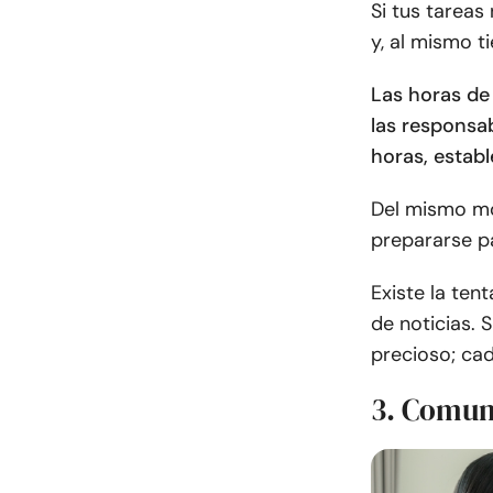
Si tus tareas
y, al mismo t
Las horas de
las responsa
horas, estab
Del mismo mo
prepararse pa
Existe la ten
de noticias. 
precioso; ca
3. Comun