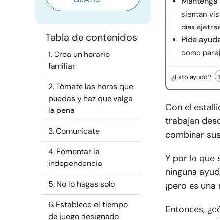
Mantenga 
sientan vis
días ajetre
Tabla de contenidos
Pide ayuda
como pareja
1. Crea un horario
familiar
¿Esto ayudó?
2. Tómate las horas que
puedas y haz que valga
Con el estal
la pena
trabajan des
3. Comunícate
combinar sus 
4. Fomentar la
Y por lo que 
independencia
ninguna ayuda
5. No lo hagas solo
¡pero es una 
6. Establece el tiempo
Entonces, ¿có
de juego designado