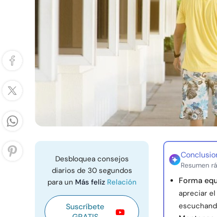
Conclusio
Desbloquea consejos
Resumen rá
diarios de 30 segundos
Forma equ
para un
Más feliz
Relación
apreciar e
escuchando
Suscríbete
GRATIS