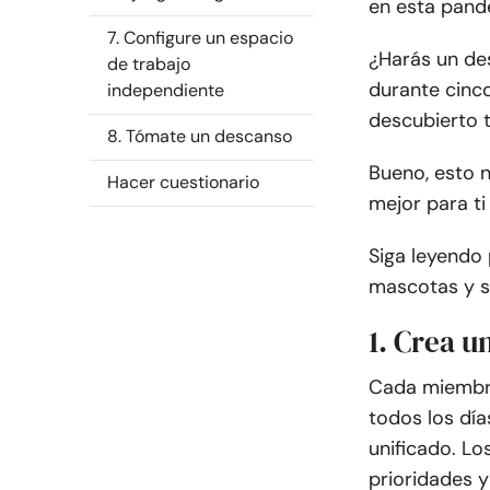
en esta pand
7. Configure un espacio
¿Harás un des
de trabajo
durante cinc
independiente
descubierto 
8. Tómate un descanso
Bueno, esto 
Hacer cuestionario
mejor para ti
Siga leyendo
mascotas y s
1. Crea u
Cada miembro 
todos los día
unificado. L
prioridades y