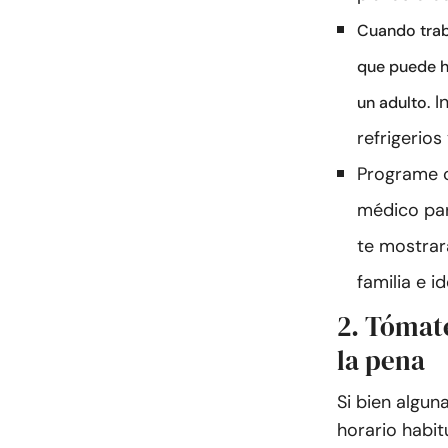
Cuando traba
que puede h
I
un adulto.
refrigerios
Programe c
médico par
te mostrar
familia e i
2. Tómate
la pena
Si bien algun
horario habit