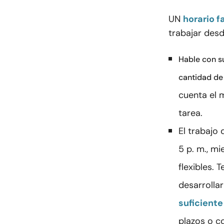
UN
horario f
trabajar desd
Hable con su
cantidad de
cuenta el 
tarea.
El trabajo
5 p. m., m
flexibles. 
desarrollar
suficiente
plazos o c