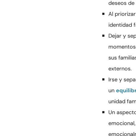
deseos de 
Al prioriza
identidad 
Dejar y se
momentos d
sus famili
externos.
Irse y sep
un
equilib
unidad fami
Un aspecto
emocional,
emocionalm