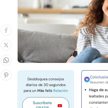
Conclusio
Desbloquea consejos
Resumen rá
diarios de 30 segundos
Haga de su
para un
Más feliz
Relación
lealtades 
constantem
Suscríbete
GRATIS