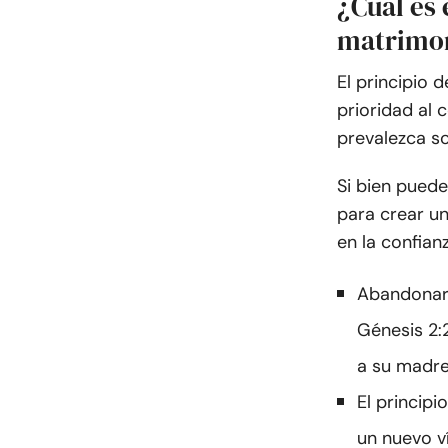
¿Cuál es 
matrimon
El principio 
prioridad al 
prevalezca s
Si bien puede
para crear un
en la confian
Abandonar 
Génesis 2:2
a su madre,
El principi
un nuevo v