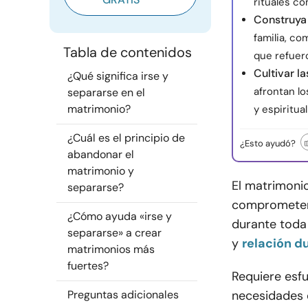
rituales co
Construya
familia, c
Tabla de contenidos
que refuerc
Cultivar l
¿Qué significa irse y
afrontan lo
separarse en el
matrimonio?
y espiritua
¿Cuál es el principio de
¿Esto ayudó?
abandonar el
matrimonio y
El matrimoni
separarse?
comprometen
¿Cómo ayuda «irse y
durante toda 
separarse» a crear
y
relación d
matrimonios más
fuertes?
Requiere esf
Preguntas adicionales
necesidades 