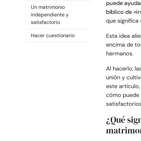
puede ayudar 
Un matrimonio
bíblico de «i
independiente y
que significa
satisfactorio
Hacer cuestionario
Esta idea ali
encima de tod
hermanos.
Al hacerlo, l
unión y culti
este artículo
cómo puede a
satisfactorio
¿Qué sign
matrimo