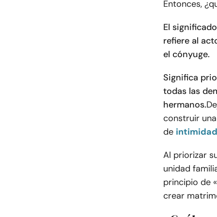
Entonces, ¿qu
El significad
refiere al ac
el cónyuge.
Significa pr
todas las dem
hermanos.
De
construir una
de
intimida
Al priorizar 
unidad famili
principio de 
crear matrimo