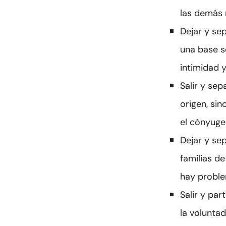
las demás 
Dejar y se
una base s
intimidad y
Salir y sep
origen, si
el cónyuge
Dejar y se
familias d
hay proble
Salir y par
la volunta