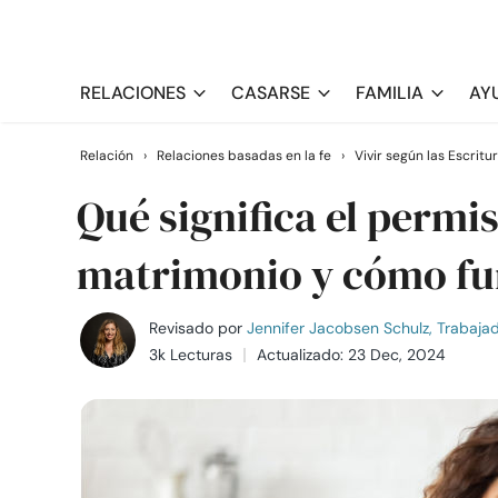
RELACIONES
CASARSE
FAMILIA
AY
Relación
›
Relaciones basadas en la fe
›
Vivir según las Escritu
Qué significa el permis
matrimonio y cómo fu
Revisado por
Jennifer Jacobsen Schulz, Trabajado
3k Lecturas
Actualizado: 23 Dec, 2024