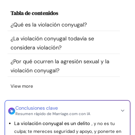
Recursos
Tabla de contenidos
Comunidad
¿Qué es la violación conyugal?
¿La violación conyugal todavía se
Encuentra un terapeuta
considera violación?
Idioma
ES
¿Por qué ocurren la agresión sexual y la
violación conyugal?
Sobre nosotros
Contáctanos
Escríbenos
Publicidad con
View more
nosotros
© Copyright 2026. Todos los derechos reservados.
Conclusiones clave
Resumen rápido de Marriage.com con IA
La violación conyugal es un delito
, y no es tu
culpa; te mereces seguridad y apoyo, y ponerte en