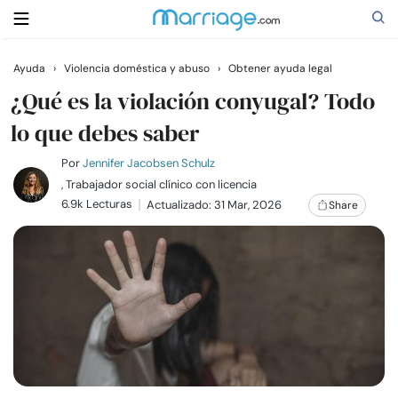
Ayuda
›
Violencia doméstica y abuso
›
Obtener ayuda legal
Buscar
¿Qué es la violación conyugal? Todo
lo que debes saber
Casarse
Por
Jennifer Jacobsen Schulz
, Trabajador social clínico con licencia
6.9k Lecturas
Actualizado: 31 Mar, 2026
Share
Relaciones
Familia
Ayuda
Cursos