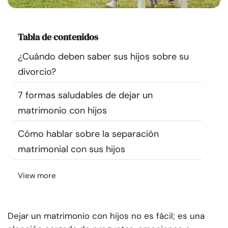
Recursos
Tabla de contenidos
Comunidad
¿Cuándo deben saber sus hijos sobre su
Encuentra un terapeuta
divorcio?
7 formas saludables de dejar un
Idioma
ES
matrimonio con hijos
Cómo hablar sobre la separación
Sobre nosotros
Contáctanos
Escríbenos
Publicidad con
matrimonial con sus hijos
nosotros
© Copyright 2026. Todos los derechos reservados.
View more
Dejar un matrimonio con hijos no es fácil; es una