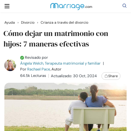
Ayuda
›
Divorcio
›
Crianza a través del divorcio
Buscar
Cómo dejar un matrimonio con
hijos: 7 maneras efectivas
Casarse
Revisado por
Ángela Welch, Terapeuta matrimonial y familiar
|
Relaciones
Por
Rachael Pace
, Autor
64.5k Lecturas
Actualizado: 30 Oct, 2024
Share
Familia
Ayuda
Cursos