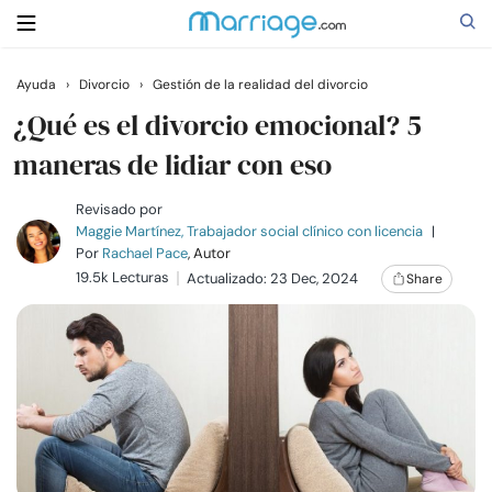
Ayuda
›
Divorcio
›
Gestión de la realidad del divorcio
Buscar
¿Qué es el divorcio emocional? 5
maneras de lidiar con eso
Casarse
Revisado por
Maggie Martínez, Trabajador social clínico con licencia
|
Por
Rachael Pace
, Autor
Relaciones
19.5k Lecturas
Actualizado: 23 Dec, 2024
Share
Familia
Ayuda
Cursos