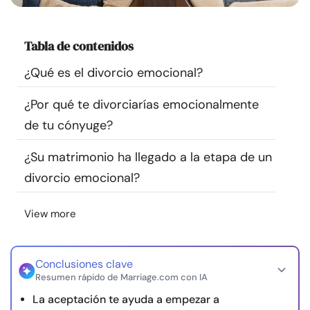
Recursos
Tabla de contenidos
Comunidad
¿Qué es el divorcio emocional?
Encuentra un terapeuta
¿Por qué te divorciarías emocionalmente
de tu cónyuge?
Idioma
ES
¿Su matrimonio ha llegado a la etapa de un
divorcio emocional?
Sobre nosotros
Contáctanos
Escríbenos
Publicidad con
nosotros
View more
© Copyright 2026. Todos los derechos reservados.
Conclusiones clave
Resumen rápido de Marriage.com con IA
La aceptación te ayuda a empezar a