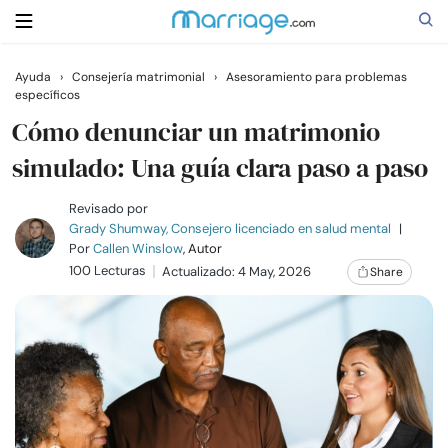
Ayuda
›
Consejería matrimonial
›
Asesoramiento para problemas
específicos
Buscar
Cómo denunciar un matrimonio
simulado: Una guía clara paso a paso
Casarse
Revisado por
Grady Shumway, Consejero licenciado en salud mental
|
Relaciones
Por
Callen Winslow
, Autor
100 Lecturas
Actualizado: 4 May, 2026
Share
Familia
Ayuda
Cursos