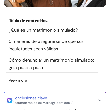
Recursos
Comunidad
Tabla de contenidos
¿Qué es un matrimonio simulado?
Encuentra un terapeuta
5 maneras de asegurarse de que sus
Idioma
ES
inquietudes sean válidas
Cómo denunciar un matrimonio simulado:
guía paso a paso
Sobre nosotros
Contáctanos
Escríbenos
Publicidad con
nosotros
View more
© Copyright 2026. Todos los derechos reservados.
Conclusiones clave
Resumen rápido de Marriage.com con IA