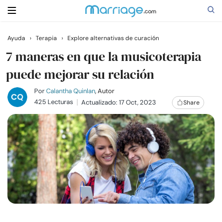
Ayuda
›
Terapia
›
Explore alternativas de curación
Buscar
7 maneras en que la musicoterapia
puede mejorar su relación
Casarse
Por
Calantha Quinlan
, Autor
425 Lecturas
Actualizado: 17 Oct, 2023
Share
Relaciones
Familia
Ayuda
Cursos