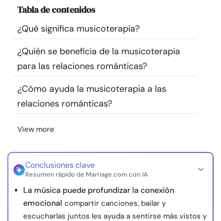
Tabla de contenidos
Recursos
¿Qué significa musicoterapia?
Comunidad
¿Quién se beneficia de la musicoterapia
Encuentra un terapeuta
para las relaciones románticas?
¿Cómo ayuda la musicoterapia a las
Idioma
ES
relaciones románticas?
View more
Sobre nosotros
Contáctanos
Escríbenos
Publicidad con
nosotros
© Copyright 2026. Todos los derechos reservados.
Conclusiones clave
Resumen rápido de Marriage.com con IA
La música puede profundizar la conexión
emocional
compartir canciones, bailar y
escucharlas juntos les ayuda a sentirse más vistos y