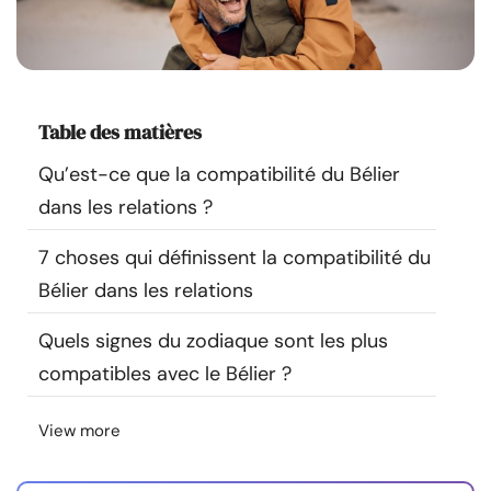
Ressources
Communauté
Table des matières
Trouver un thérapeute
Qu’est-ce que la compatibilité du Bélier
dans les relations ?
Langue
FR
7 choses qui définissent la compatibilité du
Bélier dans les relations
À propos de nous
Contact
Écrivez pour nous
Publicité avec
nous
Quels signes du zodiaque sont les plus
© Copyright 2026. Tous droits réservés.
compatibles avec le Bélier ?
View more