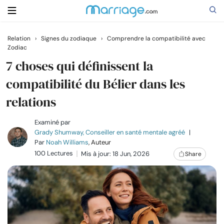
Relation
›
Signes du zodiaque
›
Comprendre la compatibilité avec
Zodiac
Rechercher
7 choses qui définissent la
compatibilité du Bélier dans les
Se marier
relations
Relations
Examiné par
Grady Shumway, Conseiller en santé mentale agréé
|
Par
Noah Williams
, Auteur
Famille
100 Lectures
Mis à jour: 18 Jun, 2026
Share
Aide
Cours