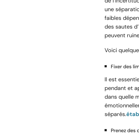
de l’incertit
une séparati
faibles dépen
des sautes d
peuvent ruine
Voici quelque
Fixer des li
Il est essenti
pendant et ap
dans quelle m
émotionnelle
séparés.
étab
Prenez des 