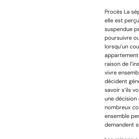
Procès La sé
elle est per
suspendue pe
poursuivre ou
lorsqu’un co
appartement 
raison de l’i
vivre ensembl
décident géné
savoir s’ils 
une décision
nombreux coup
ensemble pend
demandent si 