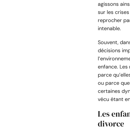
agissons ains
sur les crises
reprocher pa
intenable.
Souvent, dans
décisions imp
l’environnem
enfance. Les 
parce qu’elle
ou parce que
certaines dy
vécu étant en
Les enfa
divorce