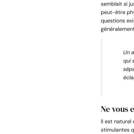
semblait si j
peut-être ph
questions exi
généralement d
Un a
qui 
sépa
écla
Ne vous e
Il est naturel
stimulantes q