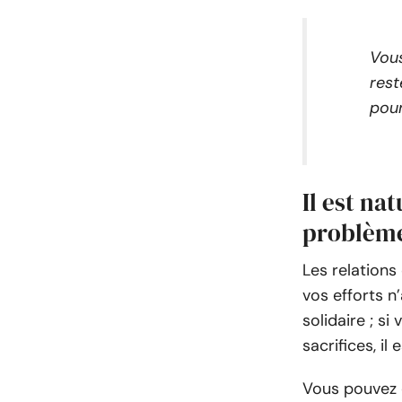
Vous
rest
pour
Il est na
problèm
Les relations 
vos efforts n
solidaire ; si
sacrifices, i
Vous pouvez 