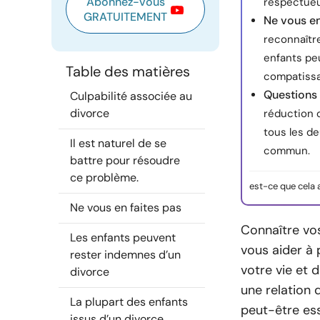
Abonnez-vous
respectueux
GRATUITEMENT
Ne vous en
reconnaître
enfants pe
Table des matières
compatissan
Questions 
Culpabilité associée au
divorce
réduction d
tous les d
Il est naturel de se
commun.
battre pour résoudre
ce problème.
est-ce que cela 
Ne vous en faites pas
Connaître vos
Les enfants peuvent
vous aider à 
rester indemnes d’un
votre vie et d
divorce
une relation
La plupart des enfants
peut-être ess
issus d’un divorce