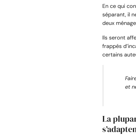
En ce qui con
séparant, il 
deux ménages
Ils seront af
frappés d’i
certains aute
Fair
et n
La plupar
s’adapten