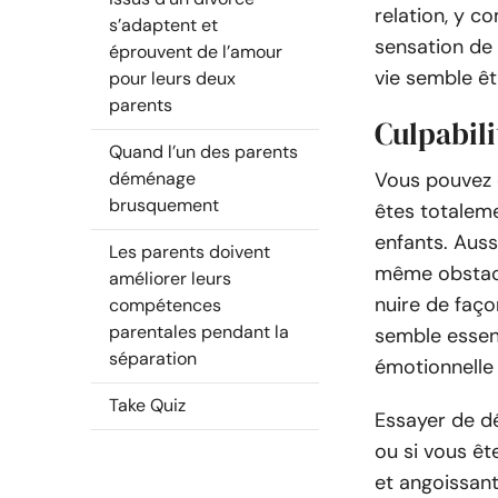
relation, y co
s’adaptent et
sensation de
éprouvent de l’amour
vie semble êt
pour leurs deux
parents
Culpabili
Quand l’un des parents
déménage
Vous pouvez ê
brusquement
êtes totaleme
enfants. Aussi
Les parents doivent
même obstacle
améliorer leurs
nuire de faç
compétences
parentales pendant la
semble essen
séparation
émotionnelle 
Take Quiz
Essayer de dé
ou si vous ê
et angoissant