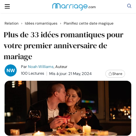
Relation
›
Idées romantiques
›
Planifiez cette date magique
Rechercher
Plus de 33 idées romantiques pour
votre premier anniversaire de
mariage
Se marier
Par
Noah Williams
, Auteur
Relations
100 Lectures
Mis à jour: 21 May, 2024
Share
Famille
Aide
Cours