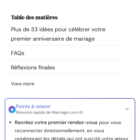
Ressources
Table des matières
Communauté
Plus de 33 idées pour célébrer votre
premier anniversaire de mariage
Trouver un thérapeute
FAQs
Langue
FR
Réflexions finales
View more
À propos de nous
Contact
Écrivez pour nous
Publicité avec
nous
© Copyright 2026. Tous droits réservés.
Points à retenir
Résumé rapide de Marriage.com AI
Recréez votre premier rendez-vous
pour vous
reconnecter émotionnellement, en vous
remémorant les détails qui ont suscité votre amour