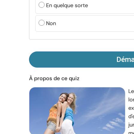
En quelque sorte
Non
Démar
À propos de ce quiz
Le
lo
ex
d'
ju
mê