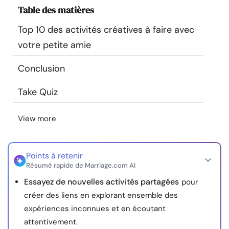
Table des matières
Ressources
Top 10 des activités créatives à faire avec
Communauté
votre petite amie
Trouver un thérapeute
Conclusion
Take Quiz
Langue
FR
View more
À propos de nous
Contact
Écrivez pour nous
Publicité avec
nous
Points à retenir
Résumé rapide de Marriage.com AI
© Copyright 2026. Tous droits réservés.
Essayez de nouvelles activités partagées
pour
créer des liens en explorant ensemble des
expériences inconnues et en écoutant
attentivement.