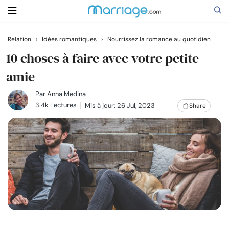
Relation
›
Idées romantiques
›
Nourrissez la romance au quotidien
Rechercher
10 choses à faire avec votre petite
amie
Se marier
Par
Anna Medina
3.4k Lectures
Mis à jour: 26 Jul, 2023
Share
Relations
Famille
Aide
Cours