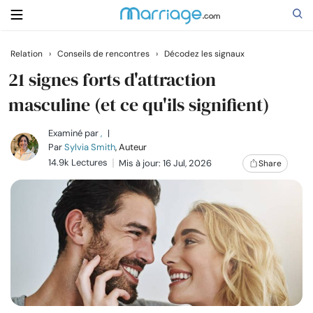
Relation
›
Conseils de rencontres
›
Décodez les signaux
Rechercher
21 signes forts d'attraction
masculine (et ce qu'ils signifient)
Se marier
Examiné par
,
|
Par
Sylvia Smith
, Auteur
14.9k Lectures
Mis à jour: 16 Jul, 2026
Share
Relations
Famille
Aide
Cours