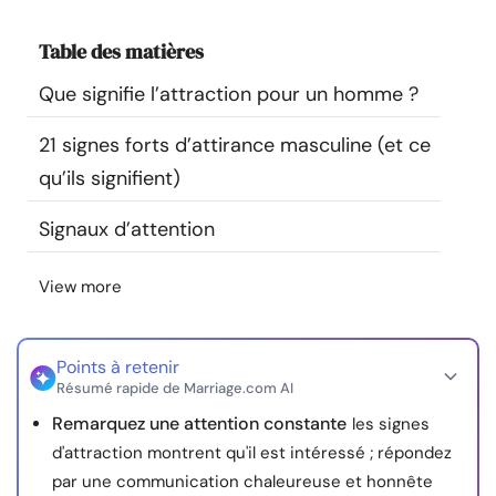
Ressources
Table des matières
Communauté
Que signifie l’attraction pour un homme ?
21 signes forts d’attirance masculine (et ce
Trouver un thérapeute
qu’ils signifient)
Langue
FR
Signaux d’attention
View more
À propos de nous
Contact
Écrivez pour nous
Publicité avec
nous
Points à retenir
© Copyright 2026. Tous droits réservés.
Résumé rapide de Marriage.com AI
Remarquez une attention constante
les signes
d'attraction montrent qu'il est intéressé ; répondez
par une communication chaleureuse et honnête