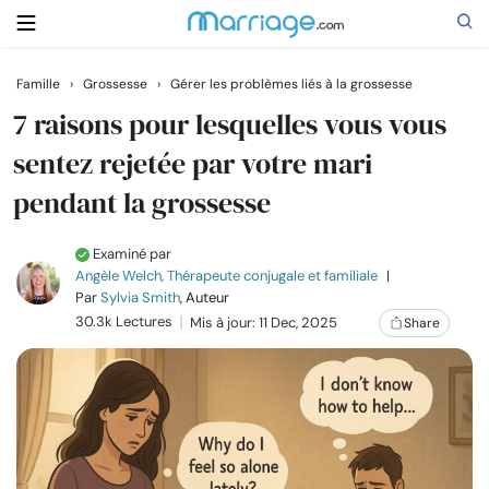
Famille
›
Grossesse
›
Gérer les problèmes liés à la grossesse
Rechercher
7 raisons pour lesquelles vous vous
sentez rejetée par votre mari
pendant la grossesse
Se marier
Examiné par
Relations
Angèle Welch, Thérapeute conjugale et familiale
|
Par
Sylvia Smith
, Auteur
Famille
30.3k Lectures
Mis à jour: 11 Dec, 2025
Share
Aide
Cours