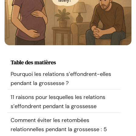
Ressources
Communauté
Trouver un thérapeute
Langue
FR
Table des matières
Pourquoi les relations s’effondrent-elles
pendant la grossesse ?
À propos de nous
Contact
Écrivez pour nous
Publicité avec
nous
11 raisons pour lesquelles les relations
© Copyright 2026. Tous droits réservés.
s’effondrent pendant la grossesse
Comment éviter les retombées
relationnelles pendant la grossesse : 5