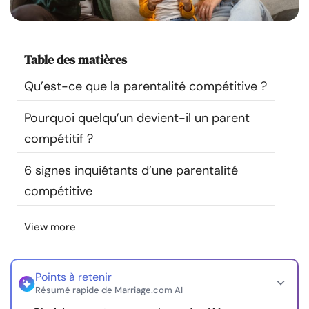
Ressources
Communauté
Table des matières
Qu’est-ce que la parentalité compétitive ?
Trouver un thérapeute
Pourquoi quelqu’un devient-il un parent
Langue
FR
compétitif ?
6 signes inquiétants d’une parentalité
À propos de nous
Contact
Écrivez pour nous
Publicité avec
compétitive
nous
View more
© Copyright 2026. Tous droits réservés.
Points à retenir
Résumé rapide de Marriage.com AI