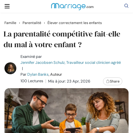
Famille
›
Parentalité
›
Élever correctement les enfants
Rechercher
La parentalité compétitive fait-elle
du mal à votre enfant ?
Se marier
Examiné par
Jennifer Jacobsen Schulz, Travailleur social clinicien agréé
|
Relations
Par
Dylan Banks
, Auteur
100 Lectures
Mis à jour: 23 Apr, 2026
Share
Famille
Aide
Cours