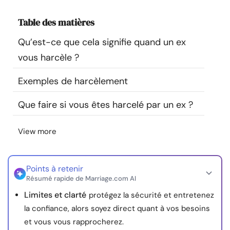
Ressources
Table des matières
Communauté
Qu’est-ce que cela signifie quand un ex
vous harcèle ?
Trouver un thérapeute
Exemples de harcèlement
Langue
FR
Que faire si vous êtes harcelé par un ex ?
View more
À propos de nous
Contact
Écrivez pour nous
Publicité avec
nous
Points à retenir
© Copyright 2026. Tous droits réservés.
Résumé rapide de Marriage.com AI
Limites et clarté
protégez la sécurité et entretenez
la confiance, alors soyez direct quant à vos besoins
et vous vous rapprocherez.