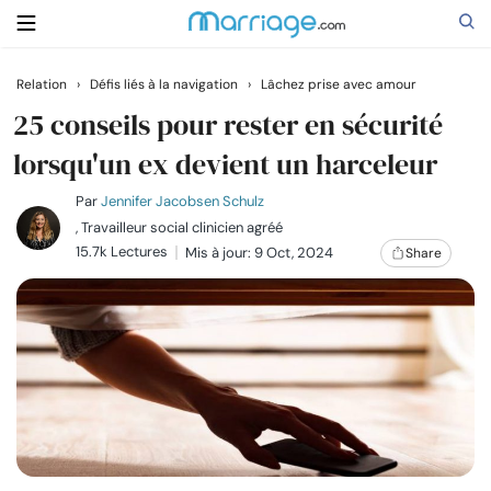
Relation
›
Défis liés à la navigation
›
Lâchez prise avec amour
Rechercher
25 conseils pour rester en sécurité
lorsqu'un ex devient un harceleur
Se marier
Par
Jennifer Jacobsen Schulz
, Travailleur social clinicien agréé
15.7k Lectures
Mis à jour: 9 Oct, 2024
Share
Relations
Famille
Aide
Cours