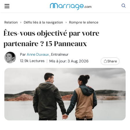
Relation
›
Défis liés à la navigation
›
Rompre le silence
Rechercher
Êtes-vous objectivé par votre
partenaire ? 15 Panneaux
Se marier
Par
Anne Duvaux
, Entraîneur
12.9k Lectures
Mis à jour: 3 Aug, 2026
Share
Relations
Famille
Aide
Cours