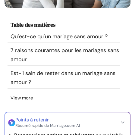
Ressources
Communauté
Table des matières
Qu’est-ce qu’un mariage sans amour ?
Trouver un thérapeute
7 raisons courantes pour les mariages sans
Langue
FR
amour
Est-il sain de rester dans un mariage sans
amour ?
À propos de nous
Contact
Écrivez pour nous
Publicité avec
nous
View more
© Copyright 2026. Tous droits réservés.
Points à retenir
Résumé rapide de Marriage.com AI