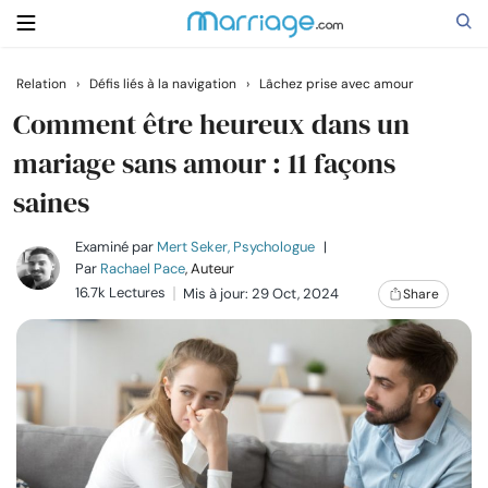
Relation
›
Défis liés à la navigation
›
Lâchez prise avec amour
Rechercher
Comment être heureux dans un
mariage sans amour : 11 façons
saines
Se marier
Examiné par
Mert Seker, Psychologue
|
Relations
Par
Rachael Pace
, Auteur
16.7k Lectures
Mis à jour: 29 Oct, 2024
Share
Famille
Aide
Cours