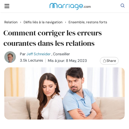
Relation
›
Défis liés à la navigation
›
Ensemble, restons forts
Rechercher
Comment corriger les erreurs
courantes dans les relations
Se marier
Par
Jeff Schneider
, Conseiller
3.5k Lectures
Mis à jour: 8 May, 2023
Share
Relations
Famille
Aide
Cours