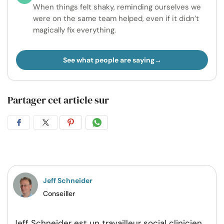
When things felt shaky, reminding ourselves we
were on the same team helped, even if it didn’t
magically fix everything.
See what people are saying
Partager cet article sur
Partager
Partager
Partager
Partager
sur
sur
sur
par
Facebook
Twitter
Pinterest
WhatsApp
Jeff Schneider
Conseiller
Jeff Schneider est un travailleur social clinicien