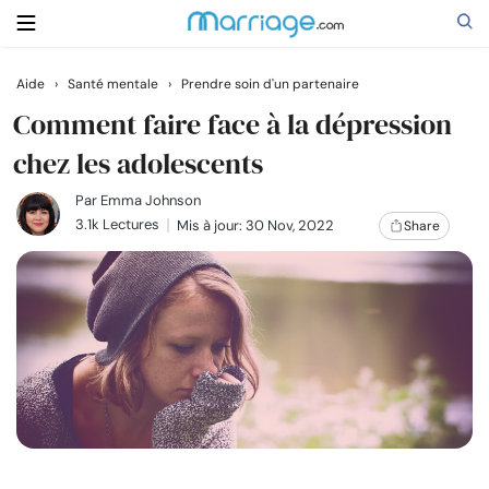
Aide
›
Santé mentale
›
Prendre soin d'un partenaire
Rechercher
Comment faire face à la dépression
chez les adolescents
Se marier
Par
Emma Johnson
3.1k Lectures
Mis à jour: 30 Nov, 2022
Share
Relations
Famille
Aide
Cours