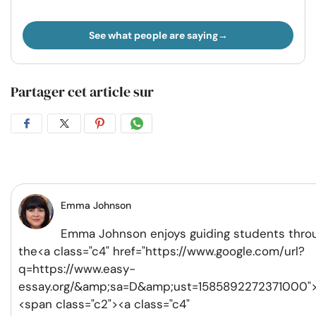
See what people are saying
Partager cet article sur
Partager
Partager
Partager
Partager
sur
sur
sur
par
Facebook
Twitter
Pinterest
WhatsApp
Emma Johnson
Emma Johnson enjoys guiding students thro
the<a class="c4" href="https://www.google.com/url?
q=https://www.easy-
essay.org/&amp;sa=D&amp;ust=1585892272371000">
<span class="c2"><a class="c4"